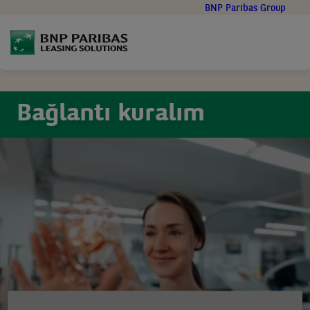
Go
BNP Paribas Group
to
main
content
Bağlantı kuralım