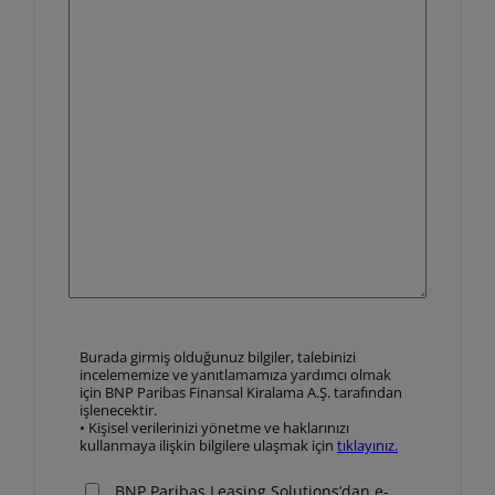
Burada
Burada girmiş olduğunuz bilgiler, talebinizi
girmiş
incelememize ve yanıtlamamıza yardımcı olmak
olduğunuz
için BNP Paribas Finansal Kiralama A.Ş. tarafından
işlenecektir.
bilgiler,
• Kişisel verilerinizi yönetme ve haklarınızı
talebinizi
kullanmaya ilişkin bilgilere ulaşmak için
tıklayınız.
incelememize
ve
BNP Paribas Leasing Solutions’dan e-