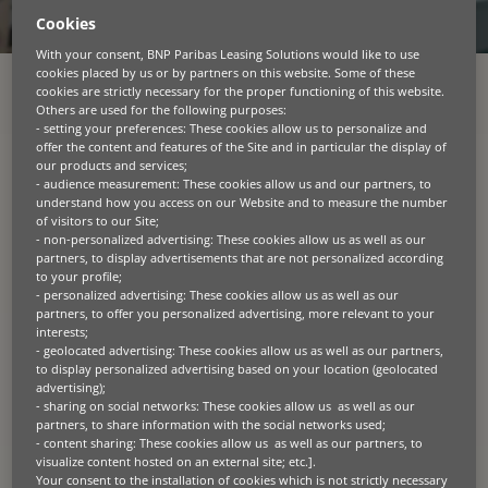
Cookies
With your consent, BNP Paribas Leasing Solutions would like to use
cookies placed by us or by partners on this website. Some of these
cookies are strictly necessary for the proper functioning of this website.
Satışları artırmak, yeni gelir kaynakları elde etmek
Others are used for the following purposes:
ve müşterilerinizi yatırım yapmaya teşvik etmek mi
- setting your preferences: These cookies allow us to personalize and
offer the content and features of the Site and in particular the display of
istiyorsunuz? Size yardımcı olmak için buradayız.
our products and services;
- audience measurement: These cookies allow us and our partners, to
Size özel leasing programlarımız sayesinde şunları
understand how you access on our Website and to measure the number
yapabilirsiniz:
of visitors to our Site;
- non-personalized advertising: These cookies allow us as well as our
partners, to display advertisements that are not personalized according
Satışları Artırın
to your profile;
Erişilebilir finansman seçenekleriyle satın alma
- personalized advertising: These cookies allow us as well as our
tereddütlerini ortadan kaldırarak satışa dönme
partners, to offer you personalized advertising, more relevant to your
hızını arttırın,
interests;
- geolocated advertising: These cookies allow us as well as our partners,
Daha güçlü müşteri ilişkileri kurun
to display personalized advertising based on your location (geolocated
Müşteri ihtiyaçlarını karşılayan ve güven inşa
advertising);
- sharing on social networks: These cookies allow us as well as our
eden özelleştirilmiş finansal çözümler sunarak
partners, to share information with the social networks used;
uzun vadeli müşteri sadakati geliştirin.
- content sharing: These cookies allow us as well as our partners, to
visualize content hosted on an external site; etc.].
Operasyonel verimliliği arttırın
Your consent to the installation of cookies which is not strictly necessary