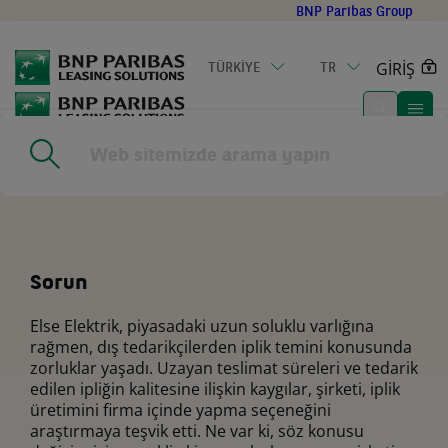
Go
BNP Paribas Group
to
main
GİRİŞ
TÜRKİYE
TR
content
Home
|
Ekipman yatırımı, önde gelen tekstil firmasının iş
modelini değiştirdi
Sorun
Else Elektrik, piyasadaki uzun soluklu varlığına
rağmen, dış tedarikçilerden iplik temini konusunda
zorluklar yaşadı. Uzayan teslimat süreleri ve tedarik
edilen ipliğin kalitesine ilişkin kaygılar, şirketi, iplik
üretimini firma içinde yapma seçeneğini
araştırmaya teşvik etti. Ne var ki, söz konusu