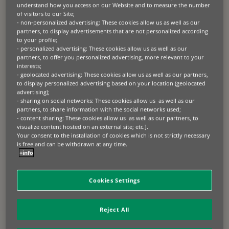
Solutions, esnek, uzun
understand how you access on our Website and to measure the number
of visitors to our Site;
vadeli finansman
- non-personalized advertising: These cookies allow us as well as our
ihtiyacımızı anladı ve bize
partners, to display advertisements that are not personalized according
operasyonel uygunluk
to your profile;
- personalized advertising: These cookies allow us as well as our
sağlayarak, büyümeye
partners, to offer you personalized advertising, more relevant to your
odaklanmamızı mümkün
interests;
- geolocated advertising: These cookies allow us as well as our partners,
kıldı. Kendileriyle işbirliği
to display personalized advertising based on your location (geolocated
yapmak, iplik alıcısından
advertising);
iplik üreticisine
- sharing on social networks: These cookies allow us as well as our
partners, to share information with the social networks used;
dönüşmemizde etkili oldu.
- content sharing: These cookies allow us as well as our partners, to
Gelecekte daha da büyük
visualize content hosted on an external site; etc.].
Your consent to the installation of cookies which is not strictly necessary
başarılara imza atmaya
is free and can be withdrawn at any time.
hazırız.”
+info
Seyfettin Koçak, Şirket Sahibi, Else
Cookies Settings
Elektrik
Reject All