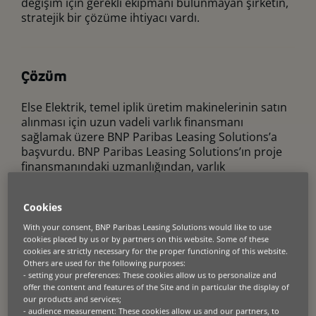
değişim için gerekli ekipmanı bulunmayan şirketin,
stratejik bir çözüme ihtiyacı vardı.
Çözüm
Else Elektrik, temel iplik üretim makinelerinin satın
alınması için uzun vadeli varlık finansmanı
sağlamak üzere BNP Paribas Leasing Solutions’a
başvurdu. BNP Paribas Leasing Solutions’ın proje
finansmanındaki uzmanlığından, varlık
uzmanlığından ve rekabetçi oranlarından
faydalanan bu ortaklık, şirketin finansman
Cookies
ihtiyaçlarını karşılamak için ideal görüldü.
With your consent, BNP Paribas Leasing Solutions would like to use
cookies placed by us or by partners on this website. Some of these
cookies are strictly necessary for the proper functioning of this website.
Others are used for the following purposes:
- setting your preferences: These cookies allow us to personalize and
offer the content and features of the Site and in particular the display of
our products and services;
“BNP Paribas Leasing
- audience measurement: These cookies allow us and our partners, to