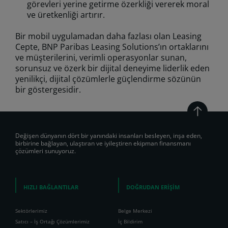
görevleri yerine getirme özerkliği vererek moral
ve üretkenliği artırır.
Bir mobil uygulamadan daha fazlası olan Leasing
Cepte, BNP Paribas Leasing Solutions’ın ortaklarını
ve müşterilerini, verimli operasyonlar sunan,
sorunsuz ve özerk bir dijital deneyime liderlik eden
yenilikçi, dijital çözümlerle güçlendirme sözünün
bir göstergesidir.
Değişen dünyanın dört bir yanındaki insanları besleyen, inşa eden,
birbirine bağlayan, ulaştıran ve iyileştiren ekipman finansmanı
çözümleri sunuyoruz.
HIZLI BAĞLANTILAR
DOĞRUDAN ERİŞİM
Sektörlerimiz
Belge Merkezi
Satıcı – İş Ortağı Çözümlerimiz
İç Bildirim