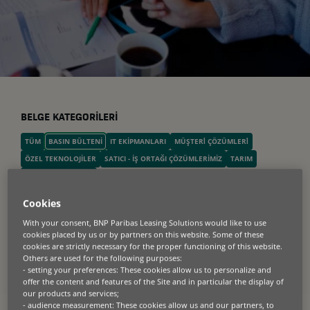
BELGE KATEGORILERI
TÜM
BASIN BÜLTENI
IT EKIPMANLARI
MÜŞTERİ ÇÖZÜMLERİ
ÖZEL TEKNOLOJILER
SATICI - İŞ ORTAĞI ÇÖZÜMLERIMIZ
TARIM
VAKA ÇALIŞMALARI
Cookies
With your consent, BNP Paribas Leasing Solutions would like to use
Son Haberler
cookies placed by us or by partners on this website. Some of these
cookies are strictly necessary for the proper functioning of this website.
Others are used for the following purposes:
- setting your preferences: These cookies allow us to personalize and
offer the content and features of the Site and in particular the display of
our products and services;
- audience measurement: These cookies allow us and our partners, to