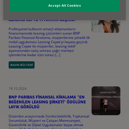
Accept All Cookies
18.10.2024
BNP PARIBAS FİNANSAL KİRALAMA,
LEASING CEPTE’Yİ HAYATA GEÇİRDİ
Profesyonel kullanım amaçlı ekipmanların
finansmanında leasing çözümleri sunan BNP
Paribas Finansal Kiralama, müşterilerine yönelik ilk
mobil uygulaması Leasing Cepte’yi hayata geçirdi.
Leasing Cepte ile müşteriler, leasing teklif
aşamasından satış sonrası çağrı merkezi
işlemlerine kadar tüm süreci [...]
BASIN BÜLTENI
18.10.2024
BNP PARIBAS FİNANSAL KİRALAMA “EN
BEĞENİLEN LEASING ŞİRKETİ” ÖDÜLÜNE
LAYIK GÖRÜLDÜ
Düzenlen araştırmada Sürdürülebilirlik, Toplumsal
Sorumluluk, Müşteri ve Çalışan Memnuniyeti,
Güvenilirlik ve Dijital Uygulamalar başta olmak