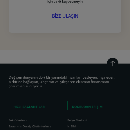
için vakit kaybetmeyin
BİZE ULAŞIN
Değişen dünyanın dört bir yanındaki insanları besleyen, inşa eden,
birbirine bağlayan, ulaştıran ve iyileştiren ekipman finansmanı
çözümleri sunuyoruz.
HIZLI BAĞLANTILAR
DOĞRUDAN ERİŞİM
Sektörlerimiz
Belge Merkezi
Satıcı – İş Ortağı Çözümlerimiz
İç Bildirim