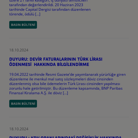
üzere 21 farklı kategori, iş dünyası temsilcileri
tarafından değerlendirildi. 20 Haziran 2023
tarihinde Capital Dergisi tarafından düzenlenen
törende, ödülü [...]
BASIN BÜLTENI
18.10.2024
DUYURU: DEVİR FATURALARININ TÜRK LİRASI
ÖDENMESİ HAKKINDA BİLGİLENDİRME
19.04.2022 tarihinde Resmi Gazete’de yayımlanarak yürürlüğe giren
düzenleme ile menkul mal satış sözleşmeleri döviz cinsinden
düzenlenmiş olsa bile ödemelerin Türk Lirası cinsinden yapılması
zorunlu hale getirilmiştir. Bu düzenleme kapsamında, BNP Paribas
Finansal Kiralama A.Ş. ile döviz [...]
BASIN BÜLTENI
18.10.2024