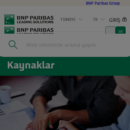
Go
BNP Paribas Group
to
main
GİRİŞ
TÜRKİYE
TR
content
Home
|
Kaynaklar
Kaynaklar