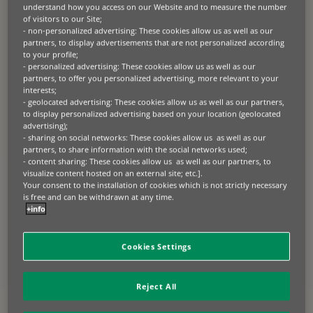
understand how you access on our Website and to measure the number
of visitors to our Site;
- non-personalized advertising: These cookies allow us as well as our
partners, to display advertisements that are not personalized according
to your profile;
- personalized advertising: These cookies allow us as well as our
partners, to offer you personalized advertising, more relevant to your
interests;
- geolocated advertising: These cookies allow us as well as our partners,
to display personalized advertising based on your location (geolocated
advertising);
10.01.2025
- sharing on social networks: These cookies allow us as well as our
partners, to share information with the social networks used;
BNP PARIBAS FINANSAL KIRALAMA’DAN AVRUPA İMAR VE
- content sharing: These cookies allow us as well as our partners, to
KALKINMA BANKASI (EBRD) IŞ BIRLIĞIYLE YENILENEBILIR
visualize content hosted on an external site; etc.].
ENERJI YATIRIMLARINA 25 MILYON AVRO’ LUK DESTEK
Your consent to the installation of cookies which is not strictly necessary
is free and can be withdrawn at any time.
BNP Paribas Finansal Kiralama, yenilenebilir enerji yatırımlarına
+info
destek olmak amacıyla Avrupa İmar ve Kalkınma Bankası (EBRD) ile
güçlerini birleştirdi. EBRD’nin hayata geçirdiği Türkiye Yeşil Ekonomi
Finansman Programı II (GEFF II) kapsamında sağlanan 25 milyon Avro
tutarındaki finansmanla, [...]
Cookies Settings
BASIN BÜLTENI
Reject All