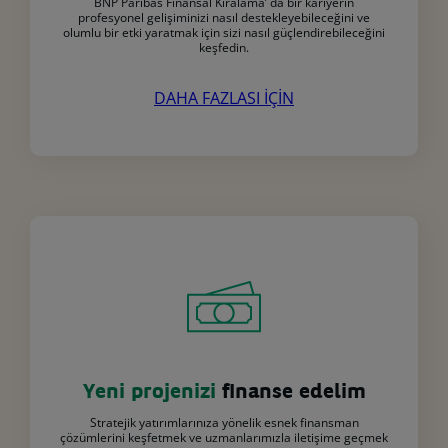
BNP Paribas Finansal Kiralama’ da bir kariyerin
profesyonel gelişiminizi nasıl destekleyebileceğini ve
olumlu bir etki yaratmak için sizi nasıl güçlendirebileceğini
keşfedin.
DAHA FAZLASI İÇİN
Yeni projenizi
finanse edelim
Stratejik yatırımlarınıza yönelik esnek finansman
çözümlerini keşfetmek ve uzmanlarımızla iletişime geçmek