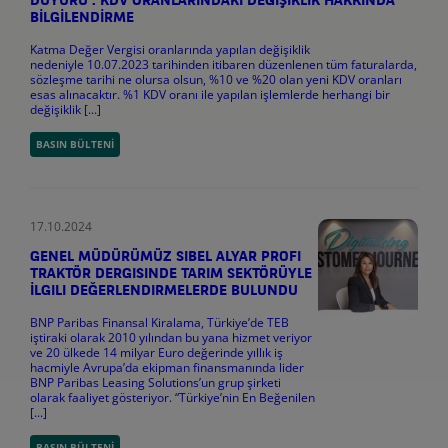
DUYURU : KDV ORANLARINDAKİ DEĞİŞİKLİK HAKKINDA
BİLGİLENDİRME
Katma Değer Vergisi oranlarında yapılan değişiklik
nedeniyle 10.07.2023 tarihinden itibaren düzenlenen tüm faturalarda,
sözleşme tarihi ne olursa olsun, %10 ve %20 olan yeni KDV oranları
esas alınacaktır. %1 KDV oranı ile yapılan işlemlerde herhangi bir
değişiklik [...]
BASIN BÜLTENI
17.10.2024
GENEL MÜDÜRÜMÜZ SIBEL ALYAR PROFI
TRAKTÖR DERGISINDE TARIM SEKTÖRÜYLE
İLGILI DEĞERLENDIRMELERDE BULUNDU
BNP Paribas Finansal Kiralama, Türkiye’de TEB
iştiraki olarak 2010 yılından bu yana hizmet veriyor
ve 20 ülkede 14 milyar Euro değerinde yıllık iş
hacmiyle Avrupa’da ekipman finansmanında lider
BNP Paribas Leasing Solutions’un grup şirketi
olarak faaliyet gösteriyor. “Türkiye’nin En Beğenilen
[...]
BASIN BÜLTENI