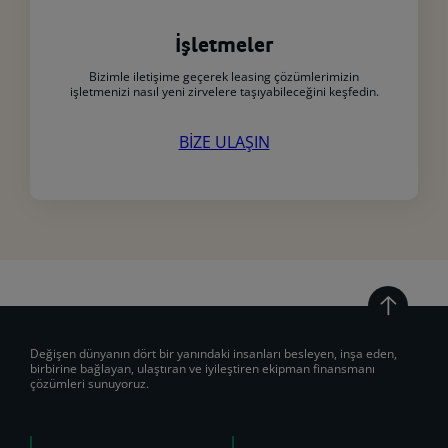
İşletmeler
Bizimle iletişime geçerek leasing çözümlerimizin
işletmenizi nasıl yeni zirvelere taşıyabileceğini keşfedin.
BİZE ULAŞIN
Değişen dünyanın dört bir yanındaki insanları besleyen, inşa eden,
birbirine bağlayan, ulaştıran ve iyileştiren ekipman finansmanı
çözümleri sunuyoruz.