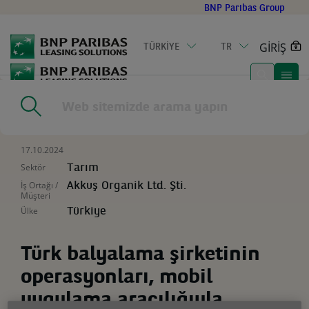
Go
BNP Paribas Group
to
main
GİRİŞ
TÜRKİYE
TR
content
Home
|
Kaynaklar
|
Türk balyalama şirketinin operasyonları,
mobil uygulama aracılığıyla düzenleniyor
17.10.2024
Sektör
Tarım
İş Ortağı /
Akkuş Organik Ltd. Şti.
Müşteri
Ülke
Türkiye
Türk balyalama şirketinin
operasyonları, mobil
uygulama aracılığıyla