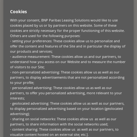
düzenleniyor
Cookies
With your consent, BNP Paribas Leasing Solutions would like to use
Müşteri
cookies placed by us or by partners on this website. Some of these
cookies are strictly necessary for the proper functioning of this website.
İzmir’de faaliyet gösteren Akkuş Organik, 2012 yılından beri Türk
Others are used for the following purposes:
ziraat
sektörünün kilit oyuncularından biri olmuştur.
Saman
- setting your preferences: These cookies allow us to personalize and
balyalama hizmetlerinin tedariki konusunda uzmanlaşan şirket, 15
offer the content and features of the Site and in particular the display of
traktör ve balyalama makinesinden oluşan filosunu yöneten 20 kişilik
our products and services;
yetenekli bir ekibe sahiptir.
- audience measurement: These cookies allow us and our partners, to
understand how you access on our Website and to measure the number
of visitors to our Site;
- non-personalized advertising: These cookies allow us as well as our
partners, to display advertisements that are not personalized according
Sorun
to your profile;
- personalized advertising: These cookies allow us as well as our
Balyalama sezonu boyunca tüm ekip aylarca uzaktan çalıştığından,
partners, to offer you personalized advertising, more relevant to your
sigorta poliçeleri, sözleşmeler, faturalar ve ödeme planları gibi
interests;
önemli idari belgelere erişmek lojistik bir kabusa dönüşmüştü. Ofise
- geolocated advertising: These cookies allow us as well as our partners,
bağlı geleneksel çözümler işe yaramıyordu Akkuş Organik’in bilgiye
to display personalized advertising based on your location (geolocated
her zaman, her yerden, dilediği anda erişmeye ihtiyacı vardı.
advertising);
- sharing on social networks: These cookies allow us as well as our
partners, to share information with the social networks used;
- content sharing: These cookies allow us as well as our partners, to
visualize content hosted on an external site; etc.].
Çözüm