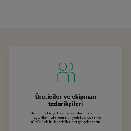
A.Ş.
tarafından
işlenecektir.
•
Kişisel
verilerinizi
yönetme
ve
haklarınızı
kullanmaya
ilişkin
bilgilere
müşterimizseniz
tıklayınız.
•
Kişisel
Üreticiler ve ekipman
verilerinizi
tedarikçileri
yönetme
ve
Bizimle iş birliği kurarak satışlarınızı artırın,
müşterilerinizin memnuniyetini yükseltin ve
haklarınızı
sürdürülebilirlik hedeflerinizi gerçekleştirin.
kullanmaya
ilişkin