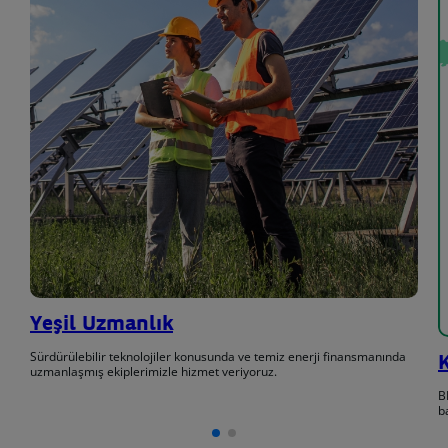
Yeşil Uzmanlık
Sürdürülebilir teknolojiler konusunda ve temiz enerji finansmanında
uzmanlaşmış ekiplerimizle hizmet veriyoruz.
B
b