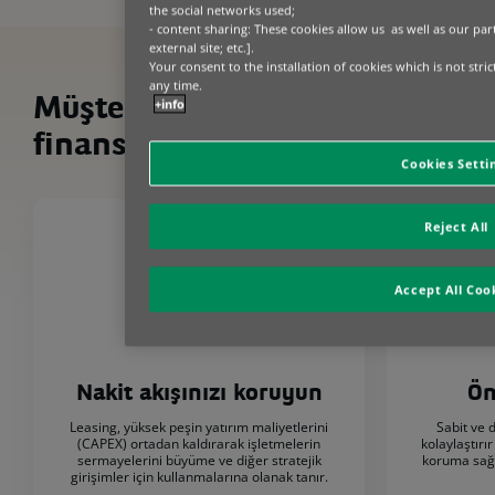
the social networks used;
- content sharing: These cookies allow us as well as our par
external site; etc.].
Your consent to the installation of cookies which is not stri
any time.
Müşterileriniz için
+info
finansmanın avantajları
Cookies Setti
Reject All
Accept All Coo
Nakit akışınızı koruyun
Ön
Leasing, yüksek peşin yatırım maliyetlerini
Sabit ve 
(CAPEX) ortadan kaldırarak işletmelerin
kolaylaştırı
sermayelerini büyüme ve diğer stratejik
koruma sağl
girişimler için kullanmalarına olanak tanır.