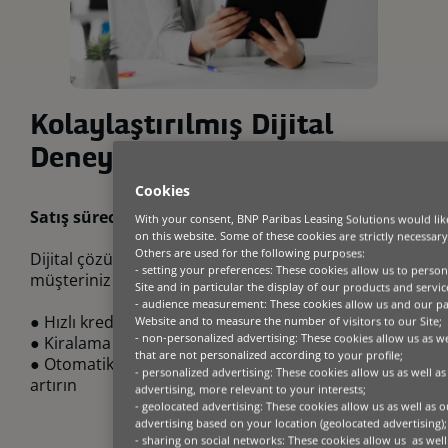
Kolaylaştırılmış Dijital
Deneyim
Cookies
Satış sürecinizi dijitalleştirin
With your consent, BNP Paribas Leasing Solutions would like
on this website. Some of these cookies are strictly necessary
Others are used for the following purposes:
Dijital çözümlerimiz finansmanını hem sizin hem de
- setting your preferences: These cookies allow us to person
müşteriniz için zahmetsiz hale getirir:
Site and in particular the display of our products and servic
- audience measurement: These cookies allow us and our p
● Hızlı kredi kararları ve işlem takibi
Website and to measure the number of visitors to our Site;
- non-personalized advertising: These cookies allow us as we
● Kiralama portföyünüzü gerçek zamanlı izleyin
that are not personalized according to your profile;
● Otomatik veri aktarımıyla verimliliği ve doğruluğu
- personalized advertising: These cookies allow us as well a
artırın
advertising, more relevant to your interests;
- geolocated advertising: These cookies allow us as well as 
advertising based on your location (geolocated advertising);
- sharing on social networks: These cookies allow us as well