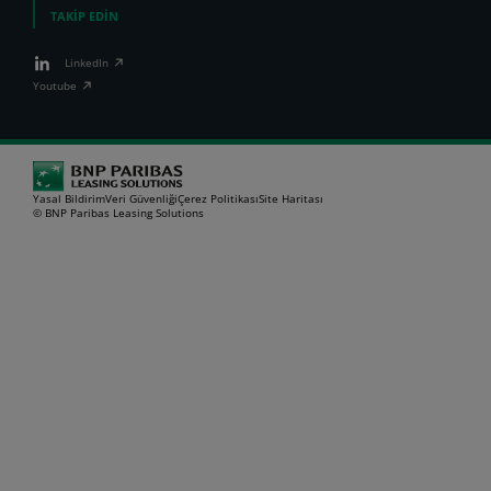
TAKİP EDİN
LinkedIn
Youtube
Yasal Bildirim
Veri Güvenliği
Çerez Politikası
Site Haritası
© BNP Paribas Leasing Solutions