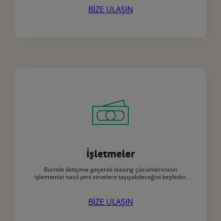
BİZE ULAŞIN
bilgilere
satıcımız
iseniz
tıklayınız.
•
Kişisel
verilerinizi
yönetme
ve
haklarınızı
kullanmaya
ilişkin
bilgilere
Sovtaj
alıcısı
İşletmeler
iseniz
Bizimle iletişime geçerek leasing çözümlerimizin
tıklayınız.
işletmenizi nasıl yeni zirvelere taşıyabileceğini keşfedin.
BİZE ULAŞIN