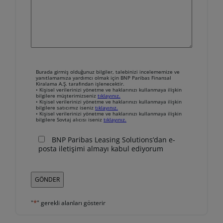
Burada
Burada girmiş olduğunuz bilgiler, talebinizi incelememize ve
girmiş
yanıtlamamıza yardımcı olmak için BNP Paribas Finansal
Kiralama A.Ş. tarafından işlenecektir.
olduğunuz
• Kişisel verilerinizi yönetme ve haklarınızı kullanmaya ilişkin
bilgilere müşterimizseniz
tıklayınız.
bilgiler,
• Kişisel verilerinizi yönetme ve haklarınızı kullanmaya ilişkin
bilgilere satıcımız iseniz
tıklayınız.
talebinizi
• Kişisel verilerinizi yönetme ve haklarınızı kullanmaya ilişkin
incelememize
bilgilere Sovtaj alıcısı iseniz
tıklayınız.
ve
BNP Paribas Leasing Solutions’dan e-
yanıtlamamıza
posta iletişimi almayı kabul ediyorum
yardımcı
olmak
için
BNP
Paribas
*
"
" gerekli alanları gösterir
Finansal
Kiralama