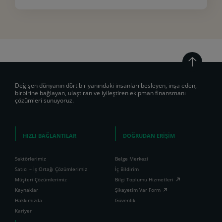
Değişen dünyanın dört bir yanındaki insanları besleyen, inşa eden,
birbirine bağlayan, ulaştıran ve iyileştiren ekipman finansmanı
çözümleri sunuyoruz.
HIZLI BAĞLANTILAR
DOĞRUDAN ERİŞİM
Sektörlerimiz
Belge Merkezi
Satıcı – İş Ortağı Çözümlerimiz
İç Bildirim
Müşteri Çözümlerimiz
Bilgi Toplumu Hizmetleri
Kaynaklar
Şikayetim Var Form
Hakkımızda
Güvenlik
Kariyer