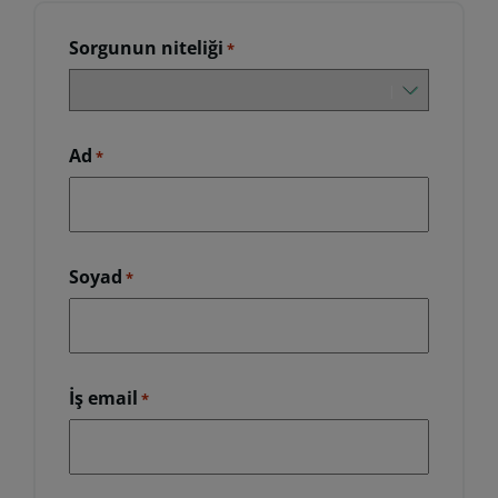
Sorgunun niteliği
*
Ad
*
Soyad
*
İş email
*